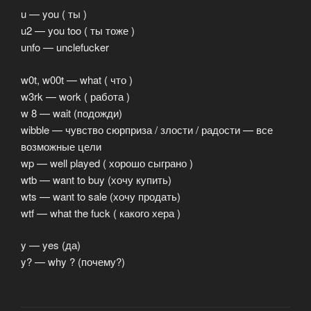
u — you ( ты )
u2 — you too ( ты тоже )
unfo — unclefucker
w0t, w00t — what ( что )
w3rk — work ( работа )
w 8 — wait (подожди)
wibble — чувство сюрприза / злости / радости — все
возможные цели
wp — well played ( хорошо сыграно )
wtb — want to buy (хочу купить)
wts — want to sale (хочу продать)
wtf — what the fuck ( какого хера )
y — yes (да)
y? — why ? (почему?)