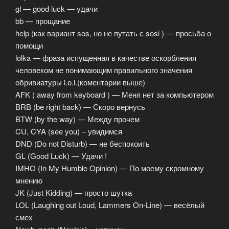
gl — good luck — удачи
bb — прощание
help (как вариант sos, но не путать с sosi ) — просьба о
помощи
lolka — фраза испущенная в качестве оскорбления
человеком не понимающим правильного значения
обривиатуры l.o.l.(коментарии выше)
AFK ( away from keyboard ) — Меня нет за компьютером
BRB (be right back) — Скоро вернусь
BTW (by the way) — Между прочем
CU, CYA (see you) – увидимся
DND (Do not Disturb) — не беспокоить
GL (Good Luck) — Удачи !
IMHO (In My Humble Opinion) — По моему скромному
мнению
JK (Just Kidding) — просто шутка
LOL (Laughing out Loud, Lammers On-Line) — весёлый
смех