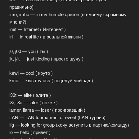
правильно)
imo, imho — in my humble opinion (по-моему скромному
мнени?)
inet — Internet ( Интернет )
irl — in real life ( в реальной жизни )
j0, j00 — you ( ты )
jk, j/k — just kidding ( просто шучу )
kewl — cool ( круто )
kma — kiss my ass ( поцелуй мой зад )
l33t — elite ( элита )
l8r, l8a — later ( позже )
lamer, llama — loser ( проигравший )
LAN — LAN tournament or event (LAN турнир)
lfg — looking for group (хочу вступить в партию/команду)
lo — hello ( привет )