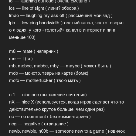
lol — laughing out loud ( очень смешно )
los — line of sight ( лини? обзора )
lmao — laughing my ass off ( рассмешил мой зад )
lpb — low ping bandwidth (толстый канал, часто говорят
о людях, у кого «толстый» канал в интернет и пинг
меньше 100)
m8 — mate ( напарник )
me — I ( я )
mb, mebbe, mabbe, mby — maybe ( может быть )
mob — монстр, тварь на карте (бомж)
mofo — motherfucker ( твою мать )
n 1 — nice one (выражение почтения)
nX — nice X (используется, когда игрок сделает что-то
действительно крутое больше, чем один раз)
nc — no comment ( без комментариев )
neg — negative ( отрицание )
newb, newbie, n00b — someone new to a game ( новичок