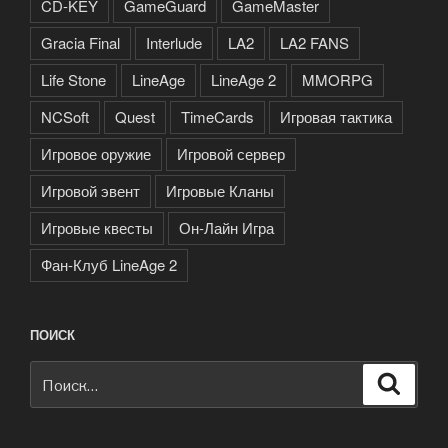
CD-KEY
GameGuard
GameMaster
Gracia Final
Interlude
LA2
LA2 FANS
Life Stone
LineAge
LineAge 2
MMORPG
NCSoft
Quest
TimeCards
Игровая тактика
Игровое оружие
Игровой сервер
Игровой эвент
Игровые Кланы
Игровые квесты
Он-Лайн Игра
Фан-Клуб LineAge 2
ПОИСК
Искать:
Поиск