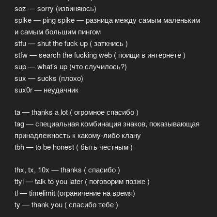
soz — sorry (извиняюсь)
spike — ping spike — разница между самым маленьким
и самым большим пингом
stfu — shut the fuck up ( заткнись )
stfw — search the fucking web ( поищи в интернете )
sup — what’s up (что случилось?)
sux — sucks (плохо)
sux0r — неудачник
ta — thanks a lot ( огромное спасибо )
tag — специальная комбинация знаков, показывающая
принадлежность к какому-либо клану
tbh — to be honest ( быть честным )
thx, tx, 10x — thanks ( спасибо )
ttyl — talk to you later ( поговорим позже )
tl — timelimit (ограничение на время)
ty — thank you ( спасибо тебе )