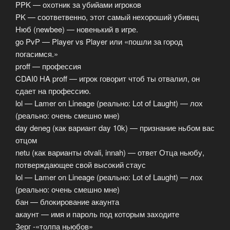
PPK — охотник за убийами игроков
PK — соответвенно, этот самый нехороший убивец
Нюб (newbee) — новенький в игре.
go PvP — Player vs Player или «пошли за город
погасимся.»
proff — профессия
CDAI0 HA proff — игрок говорит чтоб ты отвалил, он
сдает на профессию.
lol — Lamer on Lineage (реально: Lot of Laught) — лох
(реально: очень смешно мне)
day deneg (как вариант day 10k) — признание ньбом вас
отцом
netu (как варианты otvali, innah) — ответ Отца ньюбу,
потверждающее свой высокий стаус
lol — Lamer on Lineage (реально: Lot of Laught) — лох
(реально: очень смешно мне)
бан — блокирование акаунта
акаунт — имя и пароль под которым заходите
Зерг -«толпа ньюбов»