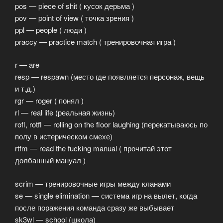
pos — piece of shit ( кусок дерьма )
pov — point of view ( точка зрения )
ppl — people ( люди )
praccy — practice match ( тренировочная игра )
r — are
resp — respawn (место где появляется персонаж, вещь
и т.д.)
rgr — roger ( понял )
rl — real life (реальная жизнь)
rofl, rotfl — rolling on the floor laughing (перекатываюсь по
полу в истерическом смехе)
rtfm — read the fucking manual ( прочитай этот
долбанный мануал )
scrim — тренировочные игры между кланами
se — single elimination — система игр на вылет, когда
после поражения команда сразу же выбывает
sk3wl — school (школа)