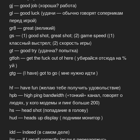
gj — good job (хороша? работа)
gl — good luck (удачи — обычно говорят соперникам
перед игрой)
gr8 — great (великий)
gs — (1) good shot, great shot; (2) game speed ((1)
классный выстрел; (2) скорость игры)
gt — good try (удачна? попытка)
gtfoh — get the fuck out of here ( убирайся отсюда на %
уй )
gtg — (I have) got to go ( мне нужно идти )
hf — have fun (желаю тебе получить удовольствие)
hpb — high ping bandwidth («тонкий» канал, говорят о
людях, у кого модемы и пинг больше 200)
hs — head shot (попадание в голову)
hud — heads up display ( подними монитор )
idd — indeed (в самом деле)
iirc — if I recall correctly (если я перезаряжусь