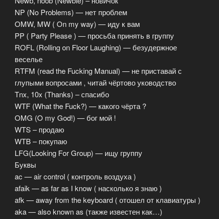
Newb, noob (Newbie) – новичок
NP (No Problems) — нет проблем
OMW, MW ( On my way) — иду к вам
PP ( Party Please ) — просьба принять в группу
ROFL (Rolling on Floor Laughing) — безудержное
веселье
RTFM (read the Fucking Manual) — не приставай с
глупыми вопросами , читай чёртово уководство
Tnx, 10x (Thanks) – спасибо
WTF (What the Fuck?) — какого чёрта ?
OMG (O my God!) — бог мой !
WTS – продаю
WTB – покупаю
LFG(Looking For Group) — ищу группу
Буквы
ac — air control ( контроль воздуха )
afaik — as far as I know ( насколько я знаю )
afk — away from the keyboard ( отошел от клавиатуры )
aka — also known as (также известен как…)