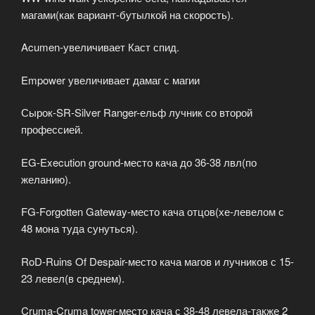
магами(как вариант-бутылкой на скорость).
Acumen-увеличивает Каст спид.
Empower увеличивает дамаг с магии
Сырок-SR-Silver Ranger-ельф лучник со второй
профессией.
EG-Execution ground-место кача до 36-38 лвл(по
желанию).
FG-Forgotten Gateway-место кача отцов(хе-левелом с
48 мона туда сунуться).
RoD-Ruins Of Despair-место кача магов и лучников с 15-
23 левел(в среднем).
Cruma-Cruma tower-место кача с 38-48 левела-также 2