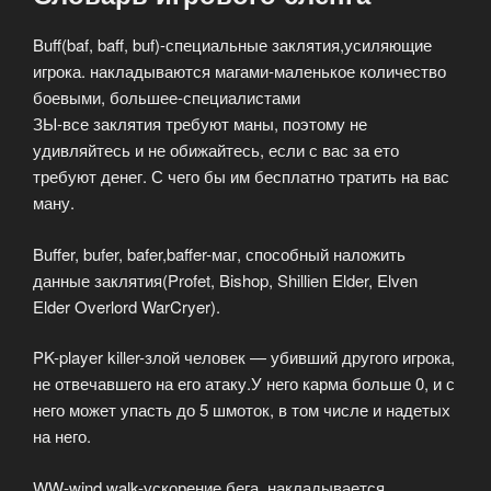
Buff(baf, baff, buf)-специальные заклятия,усиляющие
игрока. накладываются магами-маленькое количество
боевыми, большее-специалистами
ЗЫ-все заклятия требуют маны, поэтому не
удивляйтесь и не обижайтесь, если с вас за ето
требуют денег. С чего бы им бесплатно тратить на вас
ману.
Buffer, bufer, bafer,baffer-маг, способный наложить
данные заклятия(Profet, Bishop, Shillien Elder, Elven
Elder Overlord WarCryer).
PK-player killer-злой человек — убивший другого игрока,
не отвечавшего на его атаку.У него карма больше 0, и с
него может упасть до 5 шмоток, в том числе и надетых
на него.
WW-wind walk-ускорение бега, накладывается