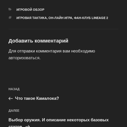
РУБРИКИ
ИГРОВОЙ ОБЗОР
МЕТКИ
ИГРОВАЯ ТАКТИКА
,
ОН-ЛАЙН ИГРА
,
ФАН-КЛУБ LINEAGE 2
Добавить комментарий
Для отправки комментария вам необходимо
авторизоваться
.
Навигация
Предыдущая
НАЗАД
по
запись:
записям
Что такое Камалока?
Следующая
ДАЛЕЕ
запись
Выбор оружия. И описание некоторых базовых
статов.