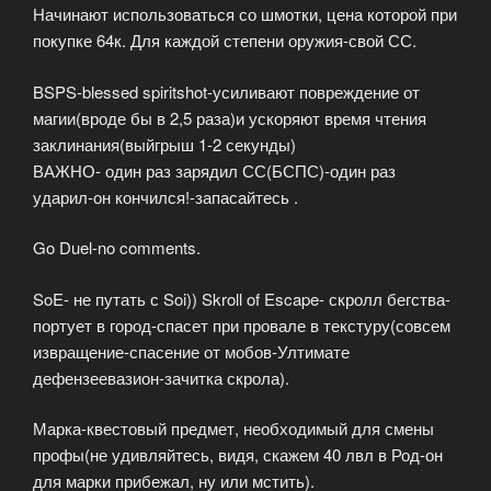
Начинают использоваться со шмотки, цена которой при
покупке 64к. Для каждой степени оружия-свой СС.
BSPS-blessed spiritshot-усиливают повреждение от
магии(вроде бы в 2,5 раза)и ускоряют время чтения
заклинания(выйгрыш 1-2 секунды)
ВАЖНО- один раз зарядил СС(БСПС)-один раз
ударил-он кончился!-запасайтесь .
Go Duel-no comments.
SoE- не путать с Soi)) Skroll of Escape- скролл бегства-
портует в город-спасет при провале в текстуру(совсем
извращение-спасение от мобов-Ултимате
дефензеевазион-зачитка скрола).
Марка-квестовый предмет, необходимый для смены
профы(не удивляйтесь, видя, скажем 40 лвл в Род-он
для марки прибежал, ну или мстить).