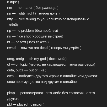
в игре )
nm — no matter ( без разницы )
nn — nighty night ( темная ночь )
ntty — nice talking to you (приятно разговаривать с
тобой)
np — no problem (без проблем)
ns — nice shot (хороший выстрел)
nt — no text ( без текста )
nwad — now we are dead ( теперь мы умрём )
omg, omfg — oh my god ( боже мой )
ot — off topic (что-то, не касающееся темы разговора)
outa, outta — out of ( из )
own — победить другого игрока в онлайне или доказать
свое преимущество над другим в онлайне
pimp — рекламировать что-либо без согласия на это
другого
pld — played ( сыграл )