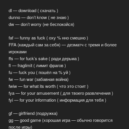
dl — download ( скачать )
dunno — don’t know ( не знаю )
dw — don’t worry (не беспокойся)
faf — funny as fuck ( оху % нно смешно )
FFA (каждый сам за себя) — дезматч с тремя и более
игроками
ffs — for fuck’s sake ( ради дерьма )
fl — fraglimit ( лимит фрагов )
fu — fuck you ( пошёл на % уй )
fw — fun war (забавная война)
fwiw — for what its worth ( что это стоит )
fya — for your amusement ( для твоего развлечения )
fyi — for your information ( информация для тебя )
gf — girlfriend (подружка)
gg — good game (хорошая игра — обычно говорится
после игры)