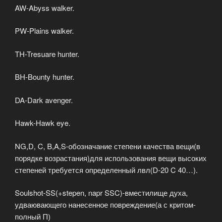
AW-Abyss walker.
PW-Plains walker.
TH-Tresuare hunter.
BH-Bounty hunter.
DA-Dark avenger.
Hawk-Hawk eye.
NG,D, C, B,A,S-обозначание степени качества вещи(в
порядке возрастания)для использования вещи высоких
степеней требуется определенный лвл(D-20 C 40…).
Soulshot-SS(+stepen, napr SSC)-вместилище духа,
удваювающего нанесенное повреждение(а с критом-
полный П)