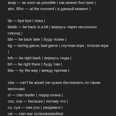
asap — as soon as possible ( как можно быстрее )
atm, 80m — at the moment ( в данный момент )
bb — bye bye ( пока )
bbiab — be back in a bit ( вернусь через несколько
секунд )
bbl — be back later ( буду позже )
bg — boring game; bad game ( скучная игра ; плохая игра
)
brb — be right back ( вернусь сюда )
brt — be right there ( буду там )
btw — by the way ( между прочим )
cba — can’t be arsed (не нужно беспокоить по таким
мелочам)
cl — clan leader ( лидер клана )
coz, cos — because ( потому что )
cu, cya — see you ( увидимся )
cw — clan war (клановаявойна)