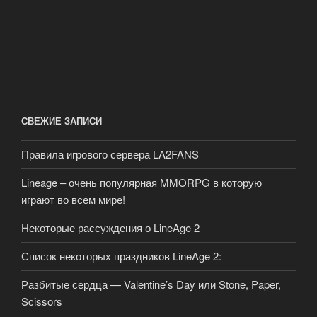
СВЕЖИЕ ЗАПИСИ
Правила игрового сервера LA2FANS
Lineage – очень популярная MMORPG в которую
играют во всем мире!
Некоторые рассуждения о LineAge 2
Список некоторых праздников LineAge 2:
Разбитые сердца — Valentine’s Day или Stone, Paper,
Scissors