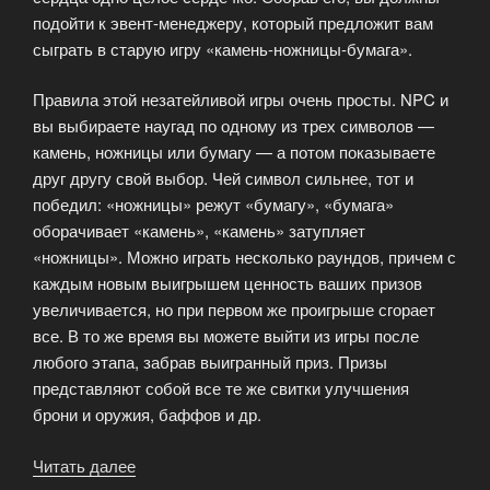
подойти к эвент-менеджеру, который предложит вам
сыграть в старую игру «камень-ножницы-бумага».
Правила этой незатейливой игры очень просты. NPC и
вы выбираете наугад по одному из трех символов —
камень, ножницы или бумагу — а потом показываете
друг другу свой выбор. Чей символ сильнее, тот и
победил: «ножницы» режут «бумагу», «бумага»
оборачивает «камень», «камень» затупляет
«ножницы». Можно играть несколько раундов, причем с
каждым новым выигрышем ценность ваших призов
увеличивается, но при первом же проигрыше сгорает
все. В то же время вы можете выйти из игры после
любого этапа, забрав выигранный приз. Призы
представляют собой все те же свитки улучшения
брони и оружия, баффов и др.
Читать далее
«Разбитые