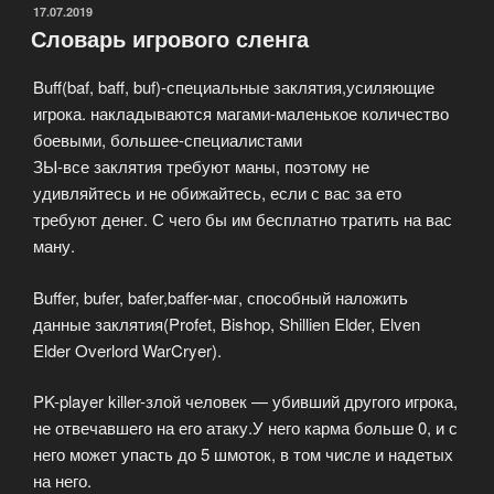
описание
ОПУБЛИКОВАНО
17.07.2019
Словарь игрового сленга
некоторых
базовых
Buff(baf, baff, buf)-специальные заклятия,усиляющие
статов.»
игрока. накладываются магами-маленькое количество
боевыми, большее-специалистами
ЗЫ-все заклятия требуют маны, поэтому не
удивляйтесь и не обижайтесь, если с вас за ето
требуют денег. С чего бы им бесплатно тратить на вас
ману.
Buffer, bufer, bafer,baffer-маг, способный наложить
данные заклятия(Profet, Bishop, Shillien Elder, Elven
Elder Overlord WarCryer).
PK-player killer-злой человек — убивший другого игрока,
не отвечавшего на его атаку.У него карма больше 0, и с
него может упасть до 5 шмоток, в том числе и надетых
на него.