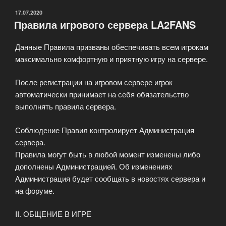
ОПУБЛИКОВАНО
17.07.2020
Правила игрового сервера LA2FANS
Данные Правила призваны обеспечивать всем игрокам
максимально комфортную и приятную игру на сервере.
После регистрации на игровом сервере игрок
автоматически принимает на себя обязательство
выполнять правила сервера.
Соблюдение Правил контролирует Администрация
сервера.
Правила могут быть в любой момент изменены либо
дополнены Администрацией. Об изменениях
Администрация будет сообщать в новостях сервера и
на форуме.
II. ОБЩЕНИЕ В ИГРЕ