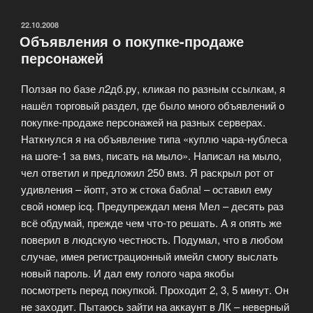
ОПУБЛИКОВАНО
22.10.2008
Объявления о покупке-продаже
персонажей
Ползая по базе л2дб.ру, кликая по разным ссылкам, я
нашёл торговый раздел, где было много объявлений о
покупке-продаже персонажей на разных серверах.
Наткнулся я на объявление типа «куплю чара-нублеса
на шоге-1 за вмз, писать на мыло». Написал на мыло,
чел ответил и предложил 250 вмз. Я раскрыл рот от
удивления – йопт, это ж стока бабла! – оставил ему
свой номер icq. Предупреждал меня Мел – десять раз
всё обдумай, прежде чем что-то решать. А я опять же
поверил в людскую честность. Подумал, что в любом
случае, имея регистрационный имейл смогу выслать
новый пароль. И дал ему голого чара якобы
посмотреть перед покупкой. Проходит 2, 3, 5 минут. Он
не заходит. Пытаюсь зайти на аккаунт в ЛК – неверный