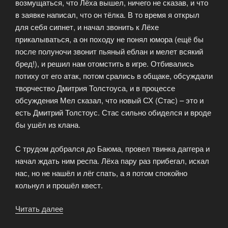
возмущаться, что Лёха вышел, ничего не сказав, и что
в заявке написал, что он тёлка. В то время я открыл
для себя сипнет, и начал звонить к Лёхе
прикалываться, а он походу не понял юмора (ещё бы
после полуночи звонит пьяный еблан и мелет всякий
бред!), и решил нам отомстить в игре. Отбивались
потиху от его атак, потом срались в общаке, обсуждали
творчество Дмитрия Толстоуса, и в процессе
обсуждения Мел сказал, что новый СХ (Стас) – это и
есть Дмитрий Толстоус. Стас сильно обиделся и вроде
бы ушёл из клана.
С трудом добрался до Баюма, провел твинка даггера и
начал ждать ним респа. Лёха пару раз прибегал, искал
нас, но не нашёл и лёг спать, а я потом спокойно
кольнул и прошёл квест.
Читать далее
«Клана
EternalLife»