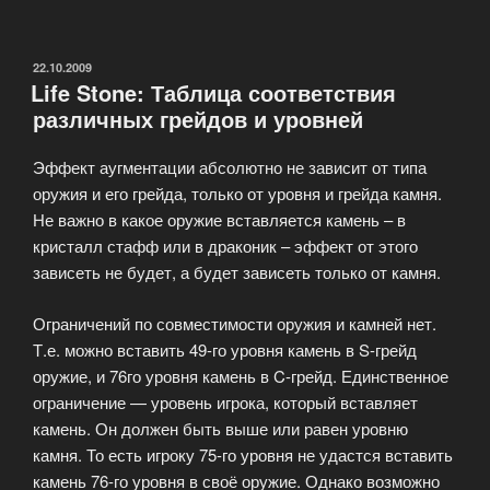
сердца
—
Valentine’s
ОПУБЛИКОВАНО
22.10.2009
Life Stone: Таблица соответствия
Day
различных грейдов и уровней
или
Stone,
Эффект аугментации абсолютно не зависит от типа
Paper,
оружия и его грейда, только от уровня и грейда камня.
Scissors»
Не важно в какое оружие вставляется камень – в
кристалл стафф или в драконик – эффект от этого
зависеть не будет, а будет зависеть только от камня.
Ограничений по совместимости оружия и камней нет.
Т.е. можно вставить 49-го уровня камень в S-грейд
оружие, и 76го уровня камень в C-грейд. Единственное
ограничение — уровень игрока, который вставляет
камень. Он должен быть выше или равен уровню
камня. То есть игроку 75-го уровня не удастся вставить
камень 76-го уровня в своё оружие. Однако возможно