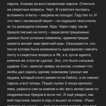
пароль. Кликаю на восстановление пароля. Ответьте
на секретные вопросы. Черт. В суматохе пытаюсь
вспомнить ответы – нихрена не походят. Гадство то. И
это чмо с насмешкой пишет – не подошли твои ключи,
ах ты разводила поганая. Мда. Через пару часов
пришло письмо на почту – ваши регистрационные
данные были успешно изменены, администрация
проекта желает вам приятной игры. Оказывается, что
после взлома была возможность единоразово сменить
почту и секретные вопросы в ЛК, и я, кусок идиота,
конечно же этого не сделал. Ээх, это было сильным
ударом. Сел, написал заявку на взлом, сочинил что
якобы дал пароль одному знакомому (указал ник
мудака, который хотел развести на бабло), а он сменил
пароль и всё теперь. Пошёл купил 2 литра крепкого
пива, ужрался сам за компом и нёс весь вечер какие-то
неадекватные бредни в алли-чат. И ещё увидел, как
мой персонаж зашёл в игру и вышел из клана. «Рано
радуешься, сучка» — только и успел сказать ему мел.