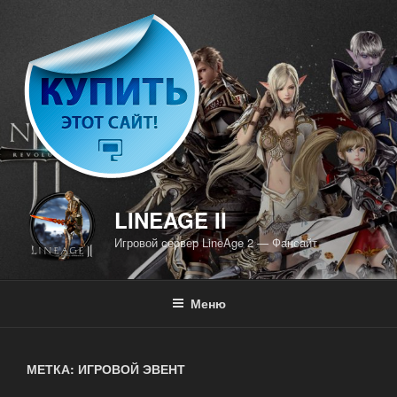
Перейти
к
содержимому
LINEAGE II
Игровой сервер LineAge 2 — Фансайт
Меню
МЕТКА: ИГРОВОЙ ЭВЕНТ