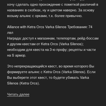
хочу сделать одно прохождение с пометкой различий в
названиях в скобках, ну и цветом наверно. За основу
возьму альянс с орками, т.к. более привычно.
Alliance with Ketra Orcs Varka Silenos Требования: 74
лвл
Награда: доступ к магазинам, телепортам, рейд-боссам
и другим квестам от Ketra Orcs (Varka Silenos);
необходим для квеста на 3-ю профу; рецепты и части
на S армор.
Это непрекращающийся квест, во время которого Вы
формируете альянс с Ketra Orcs (Varka Silenos). Если
Вы выберете этот квест, то будете убивать Varka
Silenos (Ketra Orcs).
Читать далее
«Для
получения
S