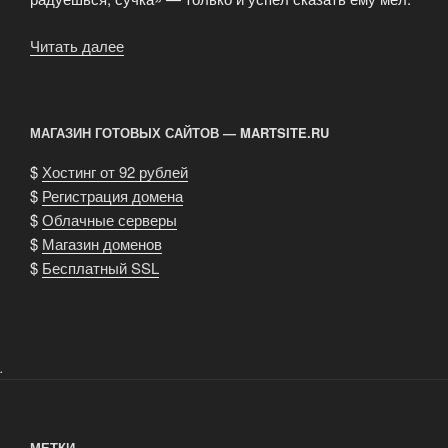
Читать далее
«Объявления
о
покупке-
продаже
МАГАЗИН ГОТОВЫХ САЙТОВ — MARTSITE.RU
персонажей»
$
Хостинг от 92 рублей
$
Регистрация домена
$
Облачные серверы
$
Магазин доменов
$
Бесплатный SSL
.
МЕТКИ