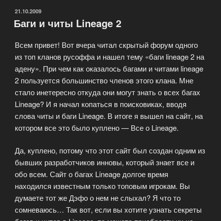
grade
ОПУБЛИКОВАНО
21.10.2009
Баги и читы Lineage 2
рецептов
на
Всем привет! Вот вчера читал скрытый форум одного
броню
из топ кланов русоффа и нашел тему «баги lineage 2 на
существует
адену». При чем как оказалось багами и читами lineage
две
2 пользуется большинство членов этого клана. Мне
ветки
стало инетересно откуда они могут знать о всех багах
квестов»
Lineage? И я начал копаться в поисковиках, вводя
слова читы и баги Lineage. В итоге я вышел на сайт, на
котором все это было куплено — Все о Lineage.
Да, куплено, потому что этот сайт был создан одним из
бывших разработчиков инновы, который знает все и
обо всем. Сайт о багах Lineage долгое время
находился известным только топовым игрокам. Вы
думаете тот же Дэфо о нем не слыхал? Я что то
сомневаюсь… Так вот, если вы хотите узнать секреты