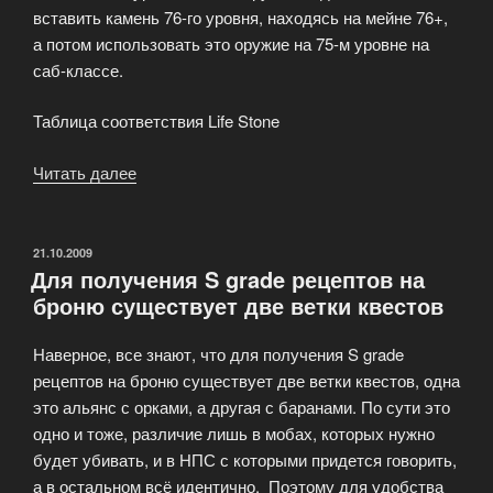
вставить камень 76-го уровня, находясь на мейне 76+,
а потом использовать это оружие на 75-м уровне на
саб-классе.
Таблица соответствия Life Stone
Читать далее
«Life
Stone:
Таблица
соответствия
ОПУБЛИКОВАНО
21.10.2009
Для получения S grade рецептов на
различных
броню существует две ветки квестов
грейдов
и
Наверное, все знают, что для получения S grade
уровней»
рецептов на броню существует две ветки квестов, одна
это альянс с орками, а другая с баранами. По сути это
одно и тоже, различие лишь в мобах, которых нужно
будет убивать, и в НПС с которыми придется говорить,
а в остальном всё идентично. Поэтому для удобства