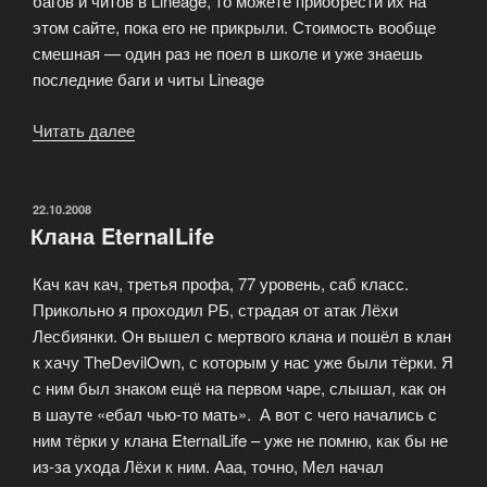
багов и читов в Lineage, то можете приобрести их на
этом сайте, пока его не прикрыли. Стоимость вообще
смешная — один раз не поел в школе и уже знаешь
последние баги и читы Lineage
Читать далее
«Баги
и
читы
Lineage
ОПУБЛИКОВАНО
22.10.2008
Клана EternalLife
2»
Кач кач кач, третья профа, 77 уровень, саб класс.
Прикольно я проходил РБ, страдая от атак Лёхи
Лесбиянки. Он вышел с мертвого клана и пошёл в клан
к хачу TheDevilOwn, с которым у нас уже были тёрки. Я
с ним был знаком ещё на первом чаре, слышал, как он
в шауте «ебал чью-то мать». А вот с чего начались с
ним тёрки у клана EternalLife – уже не помню, как бы не
из-за ухода Лёхи к ним. Ааа, точно, Мел начал