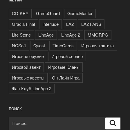
CD-KEY
GameGuard
GameMaster
Gracia Final
Interlude
LA2
LA2 FANS
Life Stone
LineAge
LineAge 2
MMORPG
NCSoft
Quest
TimeCards
Игровая тактика
Игровое оружие
Игровой сервер
Игровой эвент
Игровые Кланы
Игровые квесты
Он-Лайн Игра
Фан-Клуб LineAge 2
ПОИСК
Искать:
Поиск