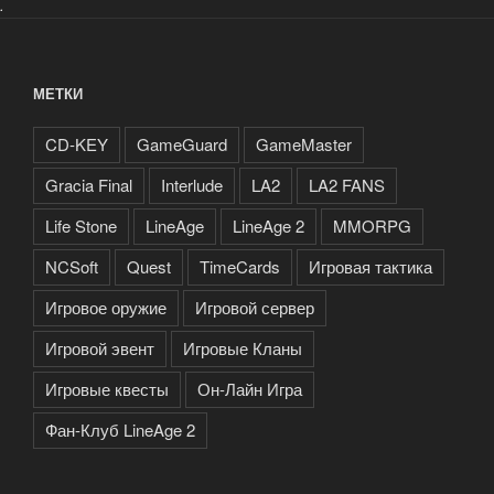
.
МЕТКИ
CD-KEY
GameGuard
GameMaster
Gracia Final
Interlude
LA2
LA2 FANS
Life Stone
LineAge
LineAge 2
MMORPG
NCSoft
Quest
TimeCards
Игровая тактика
Игровое оружие
Игровой сервер
Игровой эвент
Игровые Кланы
Игровые квесты
Он-Лайн Игра
Фан-Клуб LineAge 2