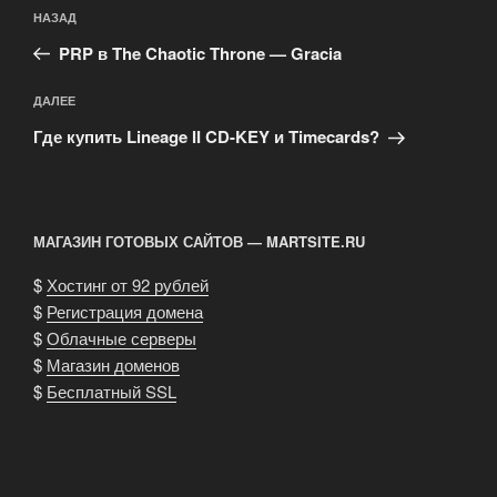
Навигация
Предыдущая
НАЗАД
по
запись:
записям
PRP в The Chaotic Throne — Gracia
Следующая
ДАЛЕЕ
запись
Где купить Lineage II CD-KEY и Timecards?
МАГАЗИН ГОТОВЫХ САЙТОВ — MARTSITE.RU
$
Хостинг от 92 рублей
$
Регистрация домена
$
Облачные серверы
$
Магазин доменов
$
Бесплатный SSL