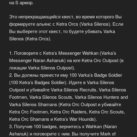
на S армор.
Это непрекращающийся квест, во время которого Вы
формируете альянс с Ketra Orcs (Varka Silenos). Если
Вы выберете этот квест, то будете убивать Varka
Silenos (Ketra Orcs).
1. Поговорите с Ketra’s Messenger Wahkan (Varka’s
Messenger Naran Ashanuk) на юге Ketra Orc Outpost (в
локации Varka Silenos Outpost).
2. Вы должны принести ему 100 Varka’s Badge Soldier
(100 Ketra’s Badges Soldier). Идите в Varka Silenos
Outpost и убивайте Varka Silenos Recruits, Varka Silenos
Footmen, Varka Silenos Scouts, Varka Silenos Hunters and
Varka Silenos Shamans (Ketra Orc Outpost и убивайте
Ketra Orc Footmen, Ketra Orc Raiders, Ketra Orc Scouts,
Ketra Orc Shamans и Ketra’s War Hounds).
3. Получив 100 badges, вернитесь к Wahkan (Naran
Ashanuk) и поговорите с ним. Вы получите Mark of