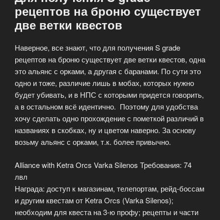
рецептов на броню существует
две ветки квестов
Наверное, все знают, что для получения S grade
рецептов на броню существует две ветки квестов, одна
это альянс с орками, а другая с баранами. По сути это
одно и тоже, различие лишь в мобах, которых нужно
будет убивать, и в НПС с которыми придется говорить,
а в остальном всё идентично. Поэтому для удобства
хочу сделать одно прохождение с пометкой различий в
названиях в скобках, ну и цветом наверно. За основу
возьму альянс с орками, т.к. более привычно.
Alliance with Ketra Orcs Varka Silenos Требования: 74
лвл
Награда: доступ к магазинам, телепортам, рейд-боссам
и другим квестам от Ketra Orcs (Varka Silenos);
необходим для квеста на 3-ю профу; рецепты и части