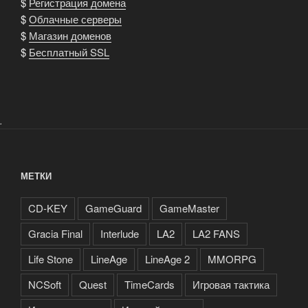
$
Регистрация домена
$
Облачные серверы
$
Магазин доменов
$
Бесплатный SSL
.
МЕТКИ
CD-KEY
GameGuard
GameMaster
Gracia Final
Interlude
LA2
LA2 FANS
Life Stone
LineAge
LineAge 2
MMORPG
NCSoft
Quest
TimeCards
Игровая тактика