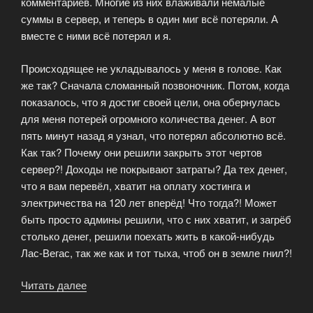
комментариев. Многие из них влаживали немалые
суммы в сервер, и теперь в один миг всё потеряли. А
вместе с ними всё потерял и я.
Происходящее не укладывалось у меня в голове. Как
же так? Сначала сломанный позвоночник. Потом, когда
показалось, что я достиг своей цели, она обернулась
для меня потерей огромного количества денег. А вот
пять минут назад я узнал, что потерял абсолютно всё.
Как так? Почему они решили закрыть этот чертов
сервер?! Доходы не покрывают затраты? Да тех денег,
что я вам перевёл, хватит на оплату хостинга и
электричества на 120 лет вперёд! Что тогда?! Может
быть просто админы решили, что с них хватит, и загрёб
столько денег, решили поехать жить в какой-нибудь
Лас-Вегас, так же как и тот тыха, чтоб он в земле гнил?!
Читать далее
«Открытие
официальных