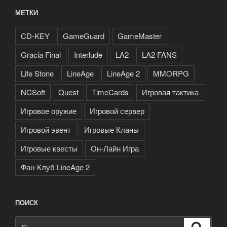
МЕТКИ
CD-KEY
GameGuard
GameMaster
Gracia Final
Interlude
LA2
LA2 FANS
Life Stone
LineAge
LineAge 2
MMORPG
NCSoft
Quest
TimeCards
Игровая тактика
Игровое оружие
Игровой сервер
Игровой эвент
Игровые Кланы
Игровые квесты
Он-Лайн Игра
Фан-Клуб LineAge 2
ПОИСК
Искать:
Поиск