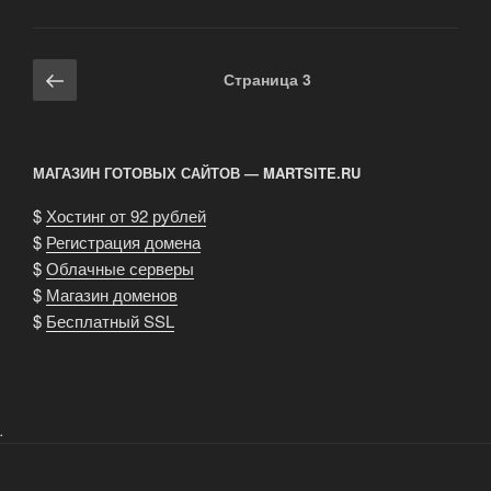
серверов
линейдж
2»
Навигация
Предыдущая
Страница
3
по
страница
записям
МАГАЗИН ГОТОВЫХ САЙТОВ — MARTSITE.RU
$
Хостинг от 92 рублей
$
Регистрация домена
$
Облачные серверы
$
Магазин доменов
$
Бесплатный SSL
.