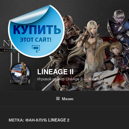
Перейти
к
содержимому
LINEAGE II
Игровой сервер LineAge 2 — Фансайт
Меню
МЕТКА: ФАН-КЛУБ LINEAGE 2