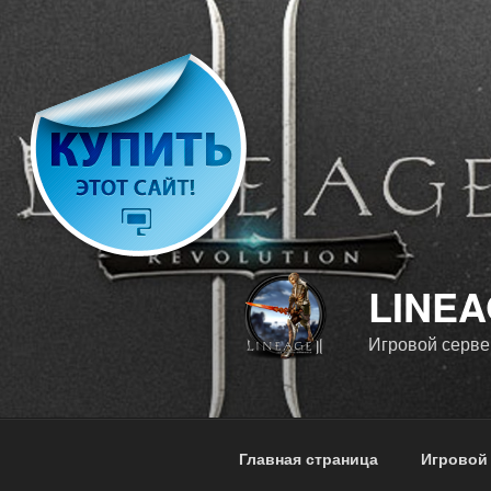
Перейти
к
содержимому
LINEA
Игровой серве
Главная страница
Игровой