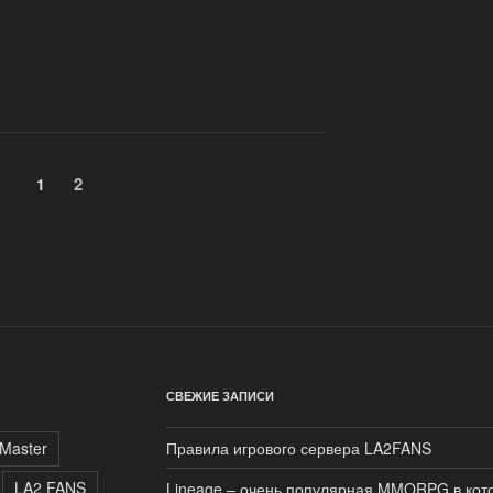
Страница
2
Страница
1
СВЕЖИЕ ЗАПИСИ
Master
Правила игрового сервера LA2FANS
LA2 FANS
Lineage – очень популярная MMORPG в кото