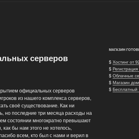
МАГАЗИН ГОТОВ
альных серверов
$
Хостинг от 9
$
Регистрация
$
Облачные с
$
Магазин дом
$
Бесплатный
ткрытием официальных серверов
игроков из нашего комплекса серверов,
ть своё существование. Как ни
ь, но последние три месяца расходы на
чем состоянии многократно превышают
, как бы нам этого не хотелось,
асибо всем, кто был с нами и верил в