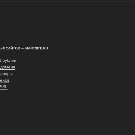
ЫХ САЙТОВ — MARTSITE.RU
2 рублей
 домена
ерверы
енов
 SSL