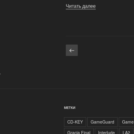
Читать далее
«Открытие
официальных
серверов
линейдж
2»
Навигация
Предыдущая
страница
по
записям
.
МЕТКИ
CD-KEY
GameGuard
Game
Gracia Final
Interlude
LA2