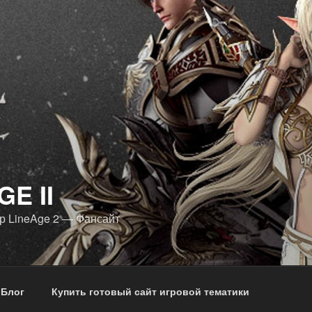
GE II
р LineAge 2 — Фансайт
 Блог
Купить готовый сайт игровой тематики