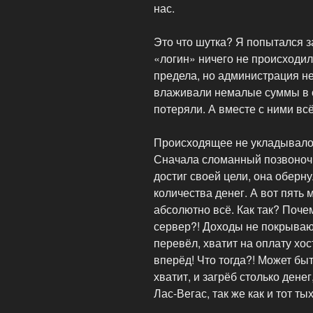
нас.
Это что шутка? Я попытался з
«логин» ничего не происходи
предела, но администрация не
влаживали немалые суммы в се
потеряли. А вместе с ними всё
Происходящее не укладывалось
Сначала сломанный позвоночни
достиг своей цели, она оберн
количества денег. А вот пять 
абсолютно всё. Как так? Поче
сервер?! Доходы не покрывают
перевёл, хватит на оплату хос
вперёд! Что тогда?! Может бы
хватит, и загрёб столько дене
Лас-Вегас, так же как и тот ты