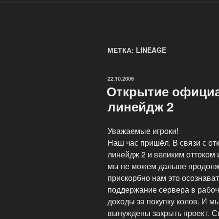
МЕТКА: LINEAGE
ОПУБЛИКОВАНО
22.10.2006
Открытие офици
линейдж 2
Уважаемые игроки!
Наш час пришёл. В связи с о
линейдж 2 и великим оттоком 
мы не можем дальше продолжа
прискорбно нам это осознават
поддержание сервера в рабо
доходы за покупку колов. И мы
вынуждены закрыть проект. Сп