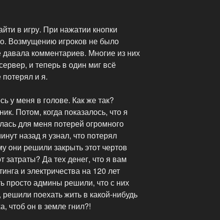
айти в игру. При нажатии кнопки
ло. Возмущению игроков не было
 давала комментариев. Многие из них
рвер, и теперь в один миг всё
 потерял и я.
 у меня в голове. Как же так?
к. Потом, когда показалось, что я
улась для меня потерей огромного
минут назад я узнал, что потерял
му они решили закрыть этот чертов
 затраты? Да тех денег, что я вам
тинга и электричества на 120 лет
ть просто админы решили, что с них
г, решили поехать жить в какой-нибудь
ха, чтоб он в земле гнил?!