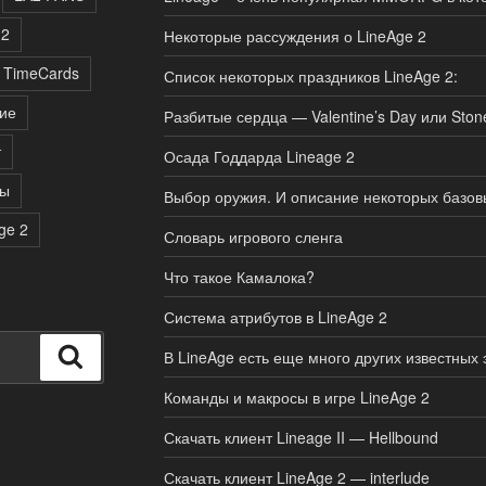
 2
Некоторые рассуждения о LineAge 2
TimeCards
Список некоторых праздников LineAge 2:
ие
Разбитые сердца — Valentine’s Day или Stone
т
Осада Годдарда Lineage 2
ты
Выбор оружия. И описание некоторых базовы
ge 2
Словарь игрового сленга
Что такое Камалока?
Система атрибутов в LineAge 2
Поиск
В LineAge есть еще много других известных 
Команды и макросы в игре LineAge 2
Скачать клиент Lineage II — Hellbound
Скачать клиент LineAge 2 — interlude