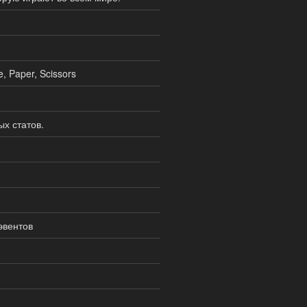
, Paper, Scissors
х статов.
эвентов