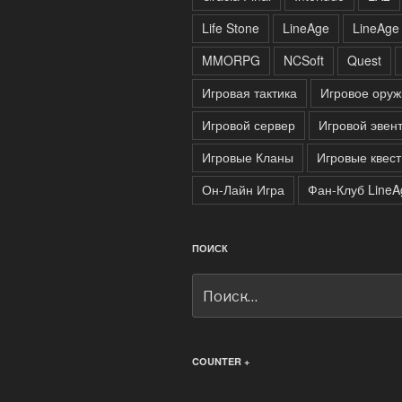
Life Stone
LineAge
LineAge
MMORPG
NCSoft
Quest
Игровая тактика
Игровое оруж
Игровой сервер
Игровой эвен
Игровые Кланы
Игровые квес
Он-Лайн Игра
Фан-Клуб LineA
ПОИСК
Искать:
COUNTER +